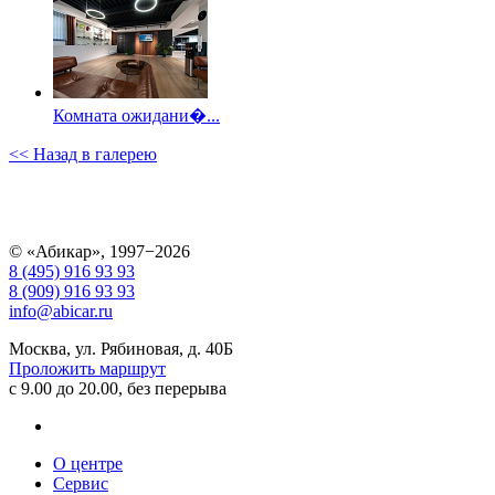
Комната ожидани�...
<< Назад в галерею
© «Абикар», 1997−2026
8 (495) 916 93 93
8 (909) 916 93 93
info@abicar.ru
Москва, ул. Рябиновая, д. 40Б
Проложить маршрут
с 9.00 до 20.00, без перерыва
О центре
Сервис