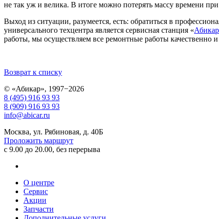
не так уж и велика. В итоге можно потерять массу времени при
Выход из ситуации, разумеется, есть: обратиться в профессио
универсального техцентра является сервисная станция «
Абикар
работы, мы осуществляем все ремонтные работы качественно и
Возврат к списку
© «Абикар», 1997−2026
8 (495) 916 93 93
8 (909) 916 93 93
info@abicar.ru
Москва, ул. Рябиновая, д. 40Б
Проложить маршрут
с 9.00 до 20.00, без перерыва
О центре
Сервис
Акции
Запчасти
Дополнительные услуги