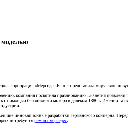
й моделью
мецкая корпорация «Мерседес-Бенц» представила миру свою нову
ению, компания посвятила празднованию 130 летия появления а
сь с помощью бензинового мотора в далеком 1886 г. Именно та
индустрии.
овейшие инновационные разработки германского концерна. Пер
торых потребуется
ремонт мерседес
.