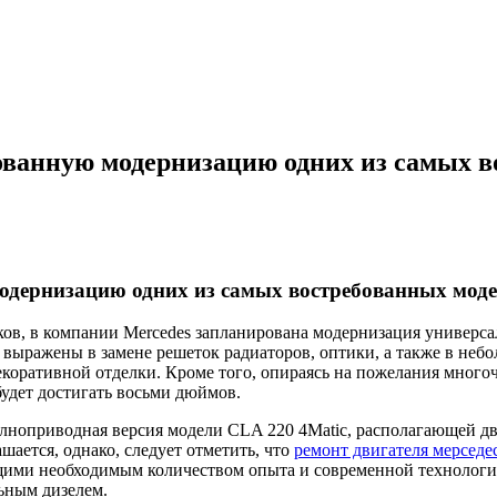
ованную модернизацию одних из самых в
одернизацию одних из самых востребованных мод
в, в компании Mercedes запланирована модернизация универсал
 выражены в замене решеток радиаторов, оптики, а также в неб
декоративной отделки. Кроме того, опираясь на пожелания мно
будет достигать восьми дюймов.
лноприводная версия модели CLA 220 4Matic, располагающей д
ается, однако, следует отметить, что
ремонт двигателя мерседе
ими необходимым количеством опыта и современной технологич
льным дизелем.