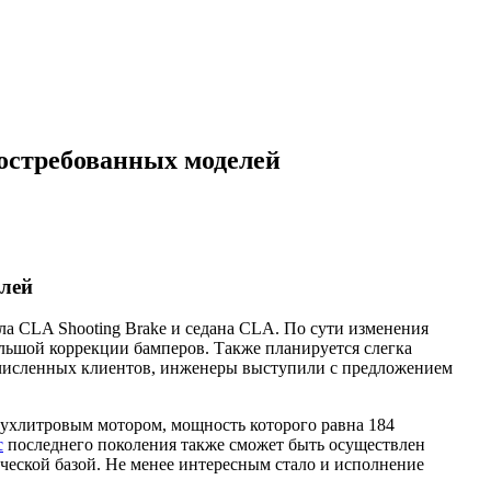
остребованных моделей
елей
а CLA Shooting Brake и седана CLA. По сути изменения
ольшой коррекции бамперов. Также планируется слегка
гочисленных клиентов, инженеры выступили с предложением
вухлитровым мотором, мощность которого равна 184
с
последнего поколения также сможет быть осуществлен
еской базой. Не менее интересным стало и исполнение