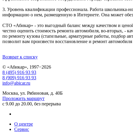
3. Уровень квалификации профессионала. Работа школьника-нов
информацию о нем, размещенную в Интернете. Она может обезо
СТО «Абикар» - это выгодный баланс между качеством и ценой
честно оценить стоимость ремонта автомобиля, во-вторых, - ка
по ремонту кузова (стапельные, арматурные работы, подбор авт
позволит вам произвести восстановление и ремонт автомобиля
Возврат к списку
© «Абикар», 1997−2026
8 (495) 916 93 93
8 (909) 916 93 93
info@abicar.ru
Москва, ул. Рябиновая, д. 40Б
Проложить маршрут
с 9.00 до 20.00, без перерыва
О центре
Сервис