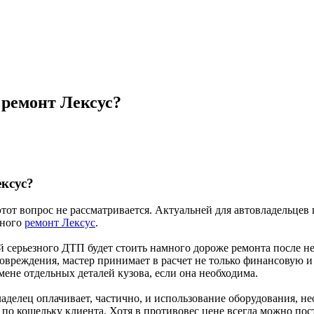
 ремонт Лексус?
ексус?
тот вопрос не рассматривается. Актуальней для автовладельцев п
вного
ремонт Лексус
.
й серьезного ДТП будет стоить намного дороже ремонта после не
повреждения, мастер принимает в расчет не только финансовую 
мене отдельных деталей кузова, если она необходима.
ладелец оплачивает, частично, и использование оборудования, н
 по кошельку клиента. Хотя в противовес цене всегда можно пост